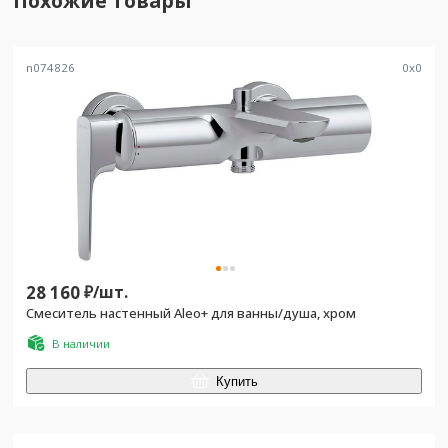
Похожие товары
n074826
0
x
0
28 160
₽/
шт.
Смеситель настенный Aleo+ для ванны/душа, хром
В наличии
Купить