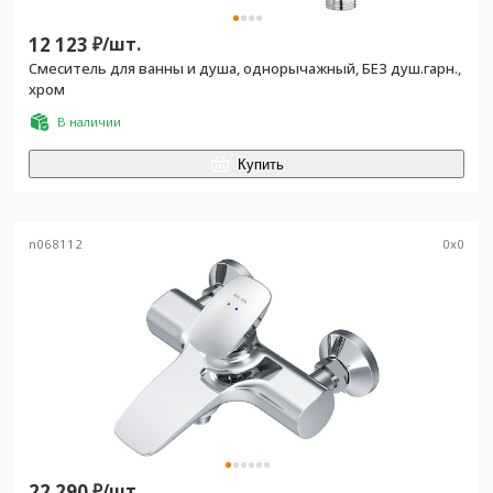
12 123
₽/
шт.
Смеситель для ванны и душа, однорычажный, БЕЗ душ.гарн.,
хром
В наличии
Купить
n068112
0
x
0
22 290
₽/
шт.