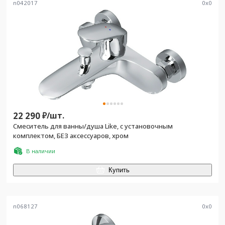
n042017
0
x
0
22 290
₽/
шт.
Смеситель для ванны/душа Like, с установочным
комплектом, БЕЗ аксессуаров, хром
В наличии
Купить
n068127
0
x
0