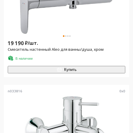
19 190
₽/
шт.
Смеситель настенный Aleo для ванны/душа, хром
В наличии
Купить
n033816
0
x
0