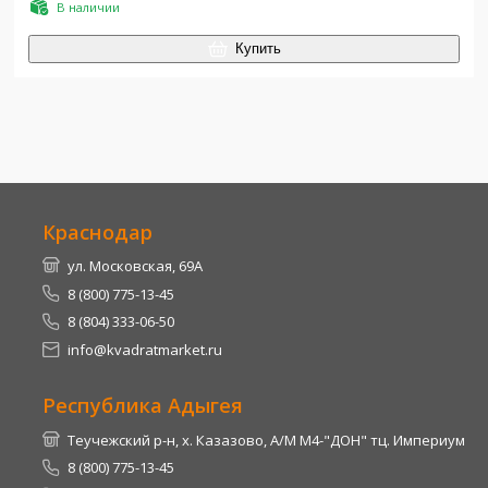
В наличии
Купить
Краснодар
ул. Московская, 69А
8 (800) 775-13-45
8 (804) 333-06-50
info@kvadratmarket.ru
Республика Адыгея
Теучежский р-н, х. Казазово, А/М М4-"ДОН" тц. Империум
8 (800) 775-13-45