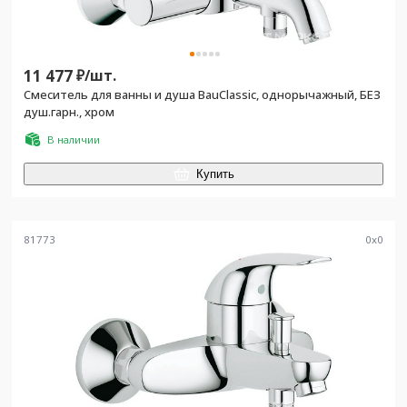
11 477
₽/
шт.
Смеситель для ванны и душа BauClassic, однорычажный, БЕЗ
душ.гарн., хром
В наличии
Купить
81773
0
x
0