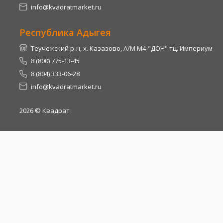
info@kvadratmarket.ru
Республика Адыгея
Теучежский р-н, х. Казазово, А/М М4-"ДОН" тц. Империум
8 (800) 775-13-45
8 (804) 333-06-28
info@kvadratmarket.ru
2026
© Квадрат