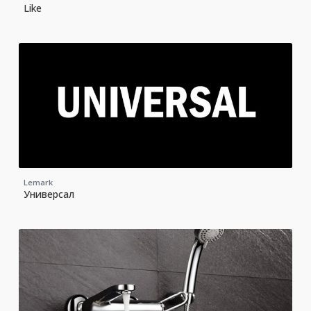
Like
Lemark
Универсал