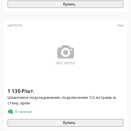
Купить
n073143
0
x
0
1 130
₽/
шт.
Шланговое подсоединение, подключение 1/2, встраив. в
стену, хром
В наличии
Купить