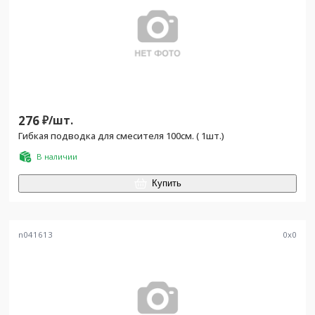
276
₽/
шт.
Гибкая подводка для смесителя 100см. ( 1шт.)
В наличии
Купить
n041613
0
x
0