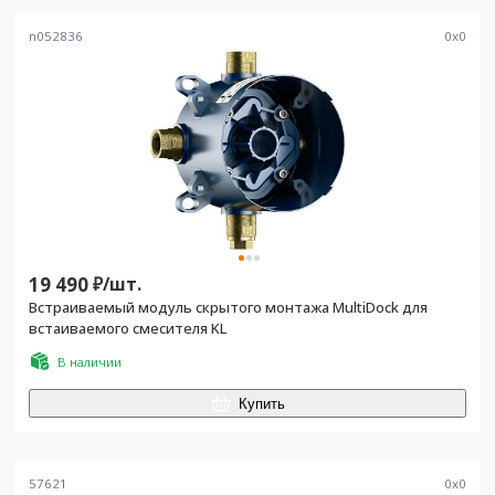
n052836
0
x
0
19 490
₽/
шт.
Встраиваемый модуль скрытого монтажа MultiDock для
встаиваемого смесителя KL
В наличии
Купить
57621
0
x
0