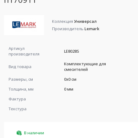
Коллекция
Универсал
Производитель
Lemark
Артикул
LE8028S
производителя
Комплектующие для
Вид товара
смесителей
Размеры, см
0x0 см
Толщина, мм
0 мм
Фактура
Текстура
В наличии