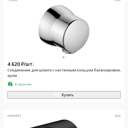
4 620
₽/
шт.
Соединение для шланга с настенным кольцом балансировки,
хром
В наличии
Купить
n064491
0
x
0