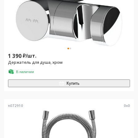
1 390
₽/
шт.
Держатель для душа, хром
В наличии
Купить
n072910
0
x
0