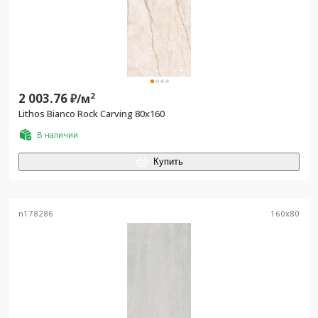
2 003.76
2
₽/
м
Lithos Bianco Rock Carving 80x160
В наличии
Купить
n178286
160
x
80