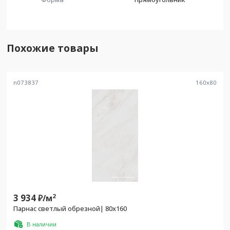
Похожие товары
n073837
160
x
80
3 934
2
₽/
м
Парнас светлый обрезной| 80x160
В наличии