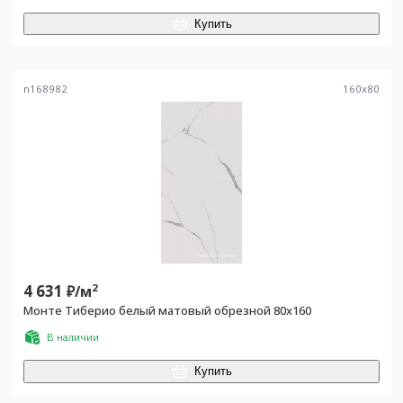
Купить
n168982
160
x
80
4 631
2
₽/
м
Монте Тиберио белый матовый обрезной 80x160
В наличии
Купить