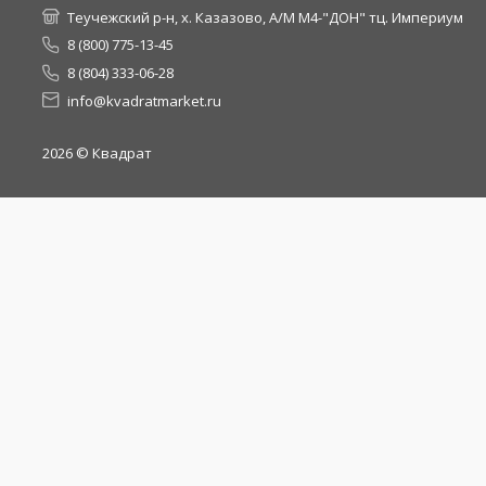
Теучежский р-н, х. Казазово, А/М М4-"ДОН" тц. Империум
8 (800) 775-13-45
8 (804) 333-06-28
info@kvadratmarket.ru
2026
© Квадрат