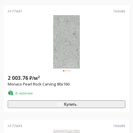
n177647
160
x
80
2 003.76
2
₽/
м
Monaco Pearl Rock Carving 80x160
В наличии
Купить
n177643
160
x
80