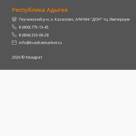
Республика Адыгея
Теучежский р-н, х. Казазово, А/М М4-"ДОН" тц. Империум
8 (800) 775-13-45
8 (804) 333-06-28
info@kvadratmarket.ru
2026
© Квадрат