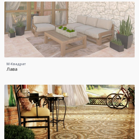
М-Квадрат
Лава